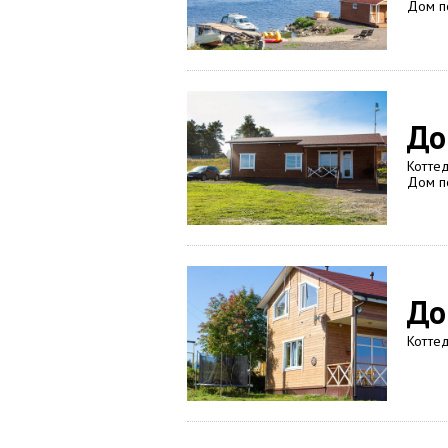
Дом п
До
Коттед
Дом п
До
Коттед