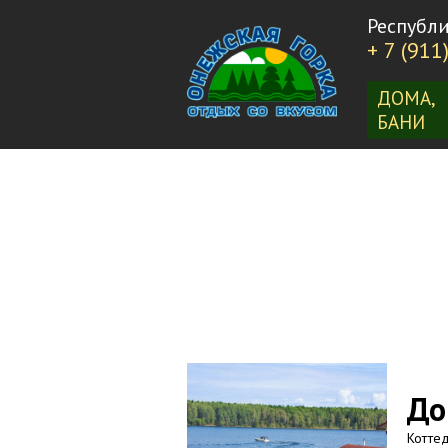
Республи
+ 7 (911
ДОМА,
БАНИ
До
Коттед