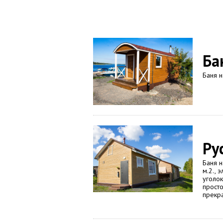
Ба
Баня н
Ру
Баня н
м.2., 
уголок
просто
прекра